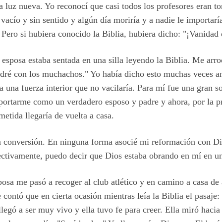
luz nueva. Yo reconocí que casi todos los profesores eran ton
 vacío y sin sentido y algún día moriría y a nadie le importar
 Pero si hubiera conocido la Biblia, hubiera dicho: "¡Vanidad
i esposa estaba sentada en una silla leyendo la Biblia. Me arrod
dré con los muchachos." Yo había dicho esto muchas veces ant
a una fuerza interior que no vacilaría. Para mí fue una gran s
rtarme como un verdadero esposo y padre y ahora, por la pr
etida llegaría de vuelta a casa.
a conversión. En ninguna forma asocié mi reformación con Di
pectivamente, puedo decir que Dios estaba obrando en mí en u
posa me pasó a recoger al club atlético y en camino a casa de
e contó que en cierta ocasión mientras leía la Biblia el pasaje:
llegó a ser muy vivo y ella tuvo fe para creer. Ella miró hacia 