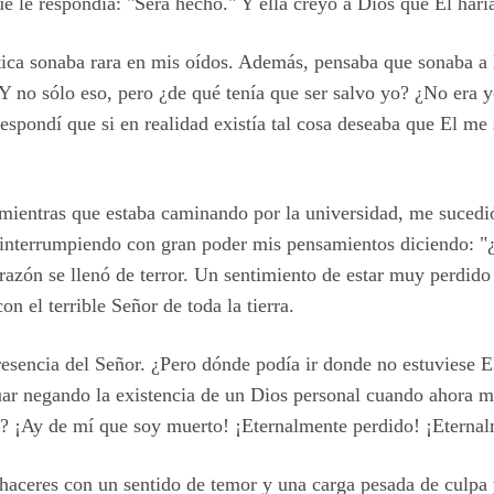
e le respondía: "Será hecho." Y ella creyó a Dios que El harí
ática sonaba rara en mis oídos. Además, pensaba que sonaba a 
 Y no sólo eso, pero ¿de qué tenía que ser salvo yo? ¿No era
spondí que si en realidad existía tal cosa deseaba que El me
ientras que estaba caminando por la universidad, me sucedi
o interrumpiendo con gran poder mis pensamientos diciendo: 
zón se llenó de terror. Un sentimiento de estar muy perdid
n el terrible Señor de toda la tierra.
presencia del Señor. ¿Pero dónde podía ir donde no estuviese
ar negando la existencia de un Dios personal cuando ahora 
? ¡Ay de mí que soy muerto! ¡Eternalmente perdido! ¡Eternal
aceres con un sentido de temor y una carga pesada de culpa