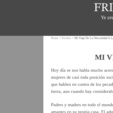
Home
>
Escritos
> Mi Viaje De La Obscuridad A L
MI V
Hoy día se nos habla mucho acerc
mujeres de casí toda posición soci
que hablen en contra de los pecad
tierra, aun cuando hay considerabl
Padres y madres en todo el mundo
amantes en su propia casa. El adu