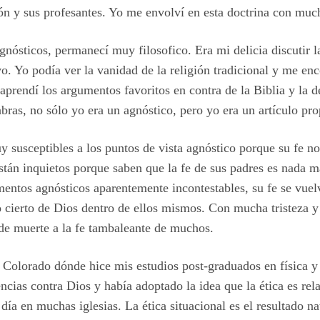
ión y sus profesantes. Yo me envolví en esta doctrina con muc
nósticos, permanecí muy filosofico. Era mi delicia discutir la
o. Yo podía ver la vanidad de la religión tradicional y me enc
 aprendí los argumentos favoritos en contra de la Biblia y la 
abras, no sólo yo era un agnóstico, pero yo era un artículo pr
y susceptibles a los puntos de vista agnóstico porque su fe n
stán inquietos porque saben que la fe de sus padres es nada má
entos agnósticos aparentemente incontestables, su fe se vuel
 cierto de Dios dentro de ellos mismos. Con mucha tristeza y
o de muerte a la fe tambaleante de muchos.
e Colorado dónde hice mis estudios post-graduados en física 
ias contra Dios y había adoptado la idea que la ética es relat
ía en muchas iglesias. La ética situacional es el resultado n