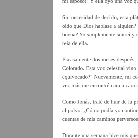
mi esposo!" Y ella oyó una voz qu
Sin necesidad de decirlo, esta pl
oído que Dios hablase a alguien?
buena? Yo simplemente sonreí y re
reía de ella.
Escasamente dos meses después, m
Colorado. Esta voz celestial vin
equivocado?" Nuevamente, mi cora
vez más me encontré cara a cara co
Como Jonás, traté de huir de la 
al polvo. ¿Cómo podía yo continu
cuentas de mis caminos perversos
Durante una semana hice mis queh