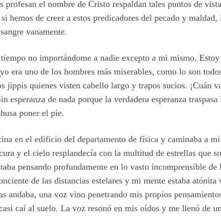
s profesan el nombre de Cristo respaldan tales puntos de vista
 si hemos de creer a estos predicadores del pecado y maldad, 
u sangre vanamente.
n tiempo no importándome a nadie excepto a mi mismo. Estoy
yo era uno de los hombres más miserables, como lo son todos 
os jippis quienes visten cabello largo y trapos sucios. ¡Cuán v
in esperanza de nada porque la verdadera esperanza traspasa 
ehusa poner el pie.
cina en el edificio del departamento de física y caminaba a 
ra y el cielo resplandecía con la multitud de estrellas que son
staba pensando profundamente en lo vasto incomprensible de 
nciente de las distancias estelares y mi mente estaba atónita
as andaba, una voz vino penetrando mis propios pensamientos
casi caí al suelo. La voz resonó en mis oídos y me llenó de un