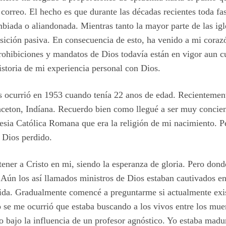
correo. El hecho es que durante las décadas recientes toda fas
mbiada o aliandonada. Mientras tanto la mayor parte de las igl
ición pasiva. En consecuencia de esto, ha venido a mi corazó
prohibiciones y mandatos de Dios todavía están en vigor aun 
 historia de mi experiencia personal con Dios.
s ocurrió en 1953 cuando tenía 22 anos de edad. Recientemente
nceton, Indíana. Recuerdo bien como llegué a ser muy concie
lesia Católica Romana que era la religión de mi nacimiento. 
 Dios perdido.
tener a Cristo en mi, siendo la esperanza de gloria. Pero don
 Aún los así llamados ministros de Dios estaban cautivados e
ida. Gradualmente comencé a preguntarme si actualmente exis
se me ocurrió que estaba buscando a los vivos entre los mu
to bajo la influencia de un profesor agnóstico. Yo estaba madu