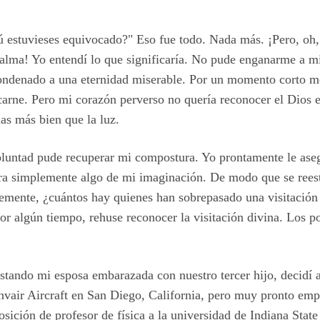
 estuvieses equivocado?" Eso fue todo. Nada más. ¡Pero, oh,
 alma! Yo entendí lo que significaría. No pude enganarme a m
ondenado a una eternidad miserable. Por un momento corto me
 carne. Pero mi corazón perverso no quería reconocer el Dios 
las más bien que la luz.
luntad pude recuperar mi compostura. Yo prontamente le ase
ra simplemente algo de mi imaginación. De modo que se reest
lemente, ¿cuántos hay quienes han sobrepasado una visitación
r algún tiempo, rehuse reconocer la visitación divina. Los p
stando mi esposa embarazada con nuestro tercer hijo, decidí 
vair Aircraft en San Diego, California, pero muy pronto empe
posición de profesor de física a la universidad de Indiana Stat