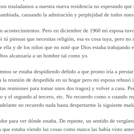
9 nos trasladamos a nuestra nueva residencia no esperando qu
ambiada, causando la admiración y perplejidad de todos nues
n acontecimientos. Pero en diciembre de 1960 mi esposa tuvo
Si tú piensas que necesitas religión, esa es cosa tuya, pero n
de ella y de los niños que no noté que Dios estaba trabajando 
Dios alcanzaría a un hombre tal como yo.
os se estaba despidiendo debido a que pronto iría a prestar s
 la reunión de despedida en su hogar pero mi esposa rehusó ir
stas reuniones para tomar unos dos tragos) y volver a casa. P
o y el segundo al tercero, etc. No recuerdo como o cuando reg
 adelante no recuerdo nada hasta despertarme la siguiente mañ
edor para ver dónde estaba. De repente, un sentido de vergüe
 que estaba viendo las cosas como nunca las había visto ant